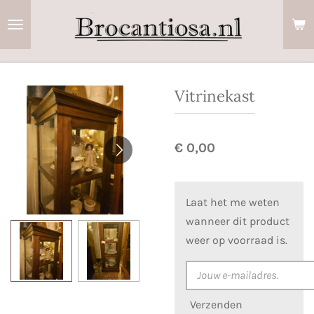
Ga
direct
naar
de
hoofdinhoud
Vitrinekast
€ 0,00
Laat het me weten
wanneer dit product
weer op voorraad is.
Verzenden