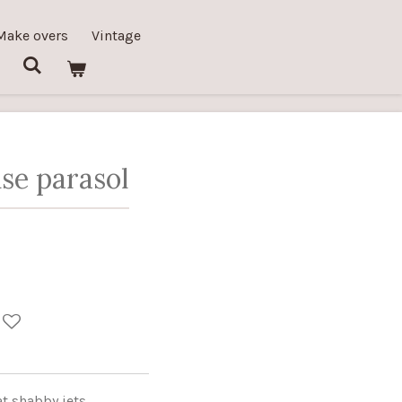
Make overs
Vintage
se parasol
at shabby iets