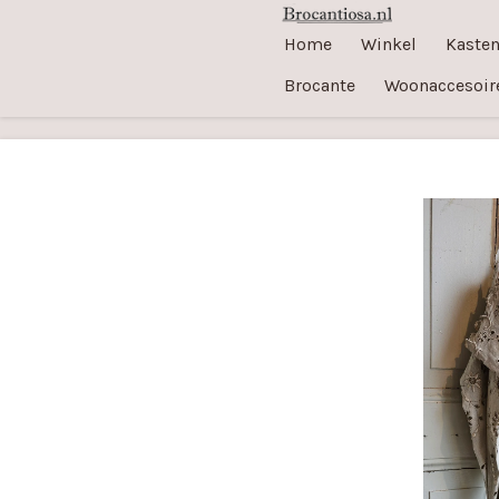
Ga
Home
Winkel
Kaste
direct
Brocante
Woonaccesoir
naar
de
hoofdinhoud