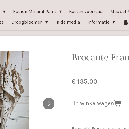
n
Fusion Mineral Paint
Kasten voorraad
Meubel 
es
Droogbloemen
In de media
Informatie
Brocante Fran
€ 135,00
In winkelwagen
Brocante Franse parasol, w