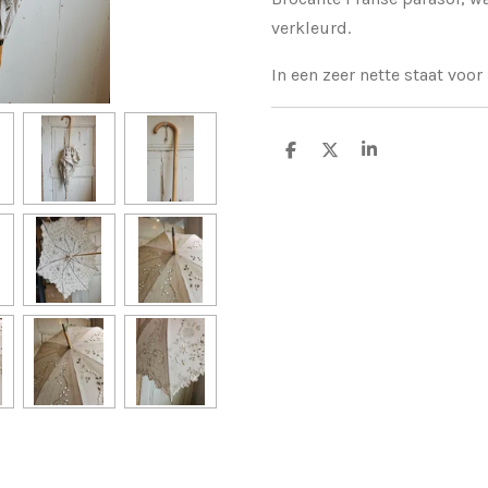
verkleurd.
In een zeer nette staat voor 
D
D
S
e
e
h
l
e
a
e
l
r
n
e