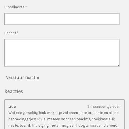
n
n
n
n
e
E-mailadres *
r
r
e
n
Bericht *
Verstuur reactie
Reacties
Lida
9 maanden geleden
Wat een geweldig leuk winkeltje vol charmante brocante en allerlei
hebbedingetjes! Ik viel meteen voor een prachtig hoekkastje. Ik
miste, toen ik thuis ging meten, nog één hoogtemaat en die werd,