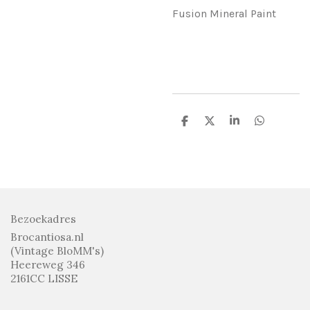
Fusion Mineral Paint
D
D
S
D
e
e
h
e
l
e
a
l
e
l
r
e
n
e
n
Bezoekadres
Brocantiosa.nl
(Vintage BloMM's)
Heereweg 346
2161CC LISSE