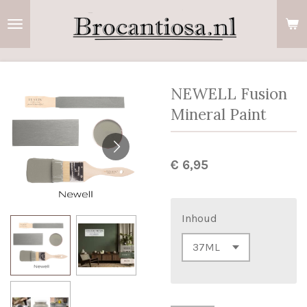
Ga
direct
naar
de
hoofdinhoud
NEWELL Fusion
Mineral Paint
€ 6,95
Inhoud