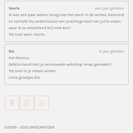
Veerle
een jaar geleden
Ik was een paar weken terug voor het eerst in de winkel, betoverd
en verliefd. Nu ondertussen een prachtige kast van jullie staan,
waar ik zo ontzettend blij mee ben!
Tot snel weer, Veerle
Ria
2 jaar geleden
Hoi Monica,
Gefeliciteerd met je vernieuwde webshop, knap gemaakt!!
Tot snel in je mooie winkel.
Lieve groetjes Ria
F
I
W
a
n
h
c
s
a
e
t
t
©2009 - 2025 BROCANTIOSA