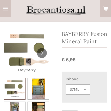
Ga
direct
naar
de
hoofdinhoud
BAYBERRY Fusion
Mineral Paint
€ 6,95
Inhoud