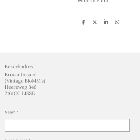
Mineral Paint
D
D
S
D
e
e
h
e
l
e
a
l
e
l
r
e
n
e
n
Bezoekadres
Brocantiosa.nl
(Vintage BloMM's)
Heereweg 346
2161CC LISSE
Naam *