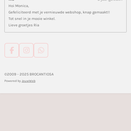
Hoi Monica,
Gefeliciteerd met je vernieuwde webshop, knap gemaakt!!
Tot snel in je mooie winkel.
Lieve groetjes Ria
F
I
W
a
n
h
c
s
a
e
t
t
©2009 - 2025 BROCANTIOSA
b
a
s
Powered by
JouwWeb
o
g
A
o
r
p
k
a
p
m