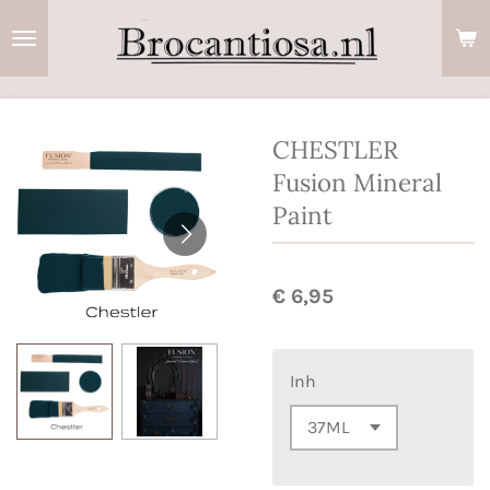
Ga
direct
naar
de
hoofdinhoud
CHESTLER
Fusion Mineral
Paint
€ 6,95
Inh