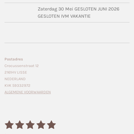
Zaterdag 30 Mei GESLOTEN JUNI 2026
GESLOTEN IVM VAKANTIE
Postadres
Crocussenstraat 12
2161HV LISSE
NEDERLAND
KVK 59332972
ALGEMENE VOORWAARDEN
1
2
3
4
5
S
R
t
a
e