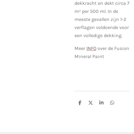
dekkracht en dekt circa 7
m² per 500 ml. In de
meeste gevallen zijn 1-2
verflagen voldoende voor
een volledige dekking.
Meer
INFO
over de Fusion
Mineral Paint
D
D
S
D
e
e
h
e
l
e
a
l
e
l
r
e
n
e
n