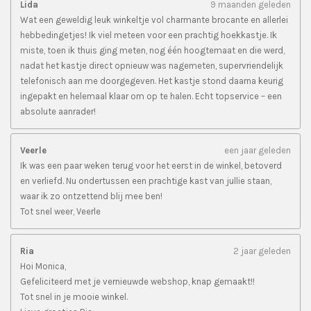
Lida
9 maanden geleden
Wat een geweldig leuk winkeltje vol charmante brocante en allerlei
hebbedingetjes! Ik viel meteen voor een prachtig hoekkastje. Ik
miste, toen ik thuis ging meten, nog één hoogtemaat en die werd,
nadat het kastje direct opnieuw was nagemeten, supervriendelijk
telefonisch aan me doorgegeven. Het kastje stond daarna keurig
ingepakt en helemaal klaar om op te halen. Echt topservice – een
absolute aanrader!
Veerle
een jaar geleden
Ik was een paar weken terug voor het eerst in de winkel, betoverd
en verliefd. Nu ondertussen een prachtige kast van jullie staan,
waar ik zo ontzettend blij mee ben!
Tot snel weer, Veerle
Ria
2 jaar geleden
Hoi Monica,
Gefeliciteerd met je vernieuwde webshop, knap gemaakt!!
Tot snel in je mooie winkel.