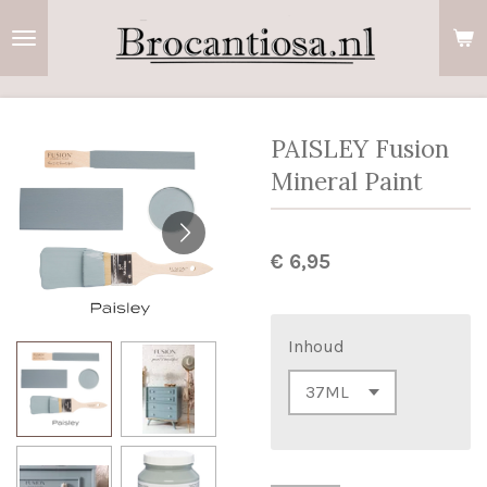
Ga
direct
naar
de
hoofdinhoud
PAISLEY Fusion
Mineral Paint
€ 6,95
Inhoud