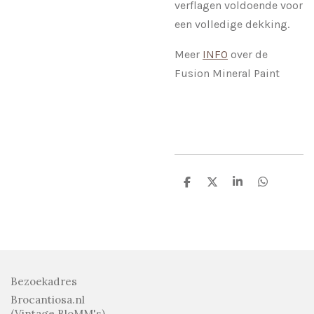
verflagen voldoende voor
een volledige dekking.
Meer
INFO
over de
Fusion Mineral Paint
D
D
S
D
e
e
h
e
l
e
a
l
e
l
r
e
n
e
n
Bezoekadres
Brocantiosa.nl
(Vintage BloMM's)