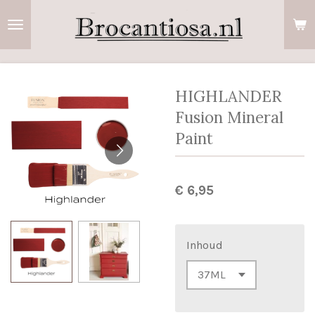
Ga
direct
naar
de
hoofdinhoud
HIGHLANDER
Fusion Mineral
Paint
€ 6,95
Inhoud