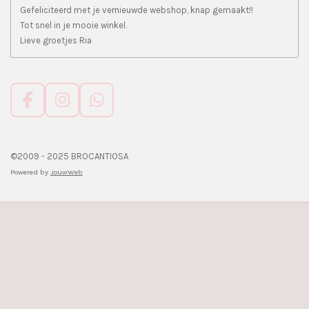
Gefeliciteerd met je vernieuwde webshop, knap gemaakt!!
Tot snel in je mooie winkel.
Lieve groetjes Ria
F
I
W
a
n
h
c
s
a
e
t
t
©2009 - 2025 BROCANTIOSA
b
a
s
Powered by
JouwWeb
o
g
A
o
r
p
k
a
p
m