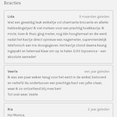
Reacties
Lida
9 maanden geleden
Wat een geweldig leuk winkeltje vol charmante brocante en allerlei
hebbedingetjes! Ik viel meteen voor een prachtig hoekkastje. Ik
miste, toen ik thuis ging meten, nog één hoogtemaat en die werd,
nadat het kastje direct opnieuw was nagemeten, supervriendelijk
telefonisch aan me doorgegeven. Het kastje stond daarna keurig
ingepakt en helemaal klaar om op te halen. Echt topservice – een
absolute aanrader!
Veerle
een jaar geleden
Ik was een paar weken terug voor het eerst in de winkel, betoverd
en verliefd. Nu ondertussen een prachtige kast van jullie staan,
waar ik zo ontzettend blij mee ben!
Tot snel weer, Veerle
Ria
2 jaar geleden
Hoi Monica,