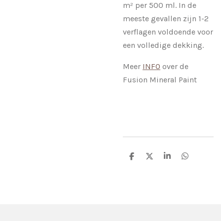
m² per 500 ml. In de
meeste gevallen zijn 1-2
verflagen voldoende voor
een volledige dekking.
Meer
INFO
over de
Fusion Mineral Paint
D
D
S
D
e
e
h
e
l
e
a
l
e
l
r
e
n
e
n