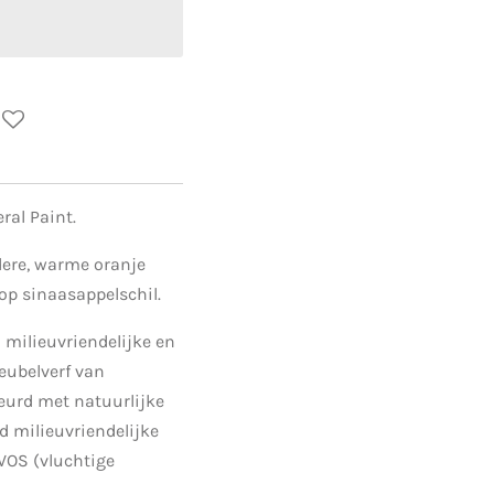
ral Paint.
dere, warme oranje
 op sinaasappelschil.
 milieuvriendelijke en
eubelverf van
leurd met natuurlijke
d milieuvriendelijke
 VOS (vluchtige