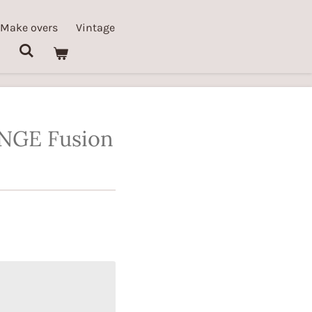
 Make overs
Vintage
NGE Fusion