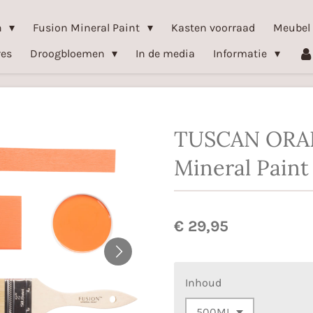
n
Fusion Mineral Paint
Kasten voorraad
Meubel
res
Droogbloemen
In de media
Informatie
TUSCAN ORA
Mineral Paint
€ 29,95
Inhoud