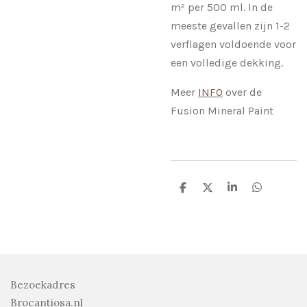
m² per 500 ml. In de
meeste gevallen zijn 1-2
verflagen voldoende voor
een volledige dekking.
Meer
INFO
over de
Fusion Mineral Paint
D
D
S
D
e
e
h
e
l
e
a
l
e
l
r
e
n
e
n
Bezoekadres
Brocantiosa.nl