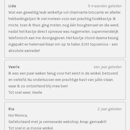
Lida
9 maanden geleden
Wat een geweldig leuk winkeltje vol charmante brocante en allerlei
hebbedingetjes! Ik viel meteen voor een prachtig hoekkastje. Ik
miste, toen ik thuis ging meten, nog één hoogtemaat en die werd,
nadat het kastje direct opnieuw was nagemeten, supervriendelijk
telefonisch aan me doorgegeven. Het kastje stond daarna keurig
ingepakt en helemaal klaar om op te halen. Echt topservice – een
absolute aanrader!
Veerle
een jaar geleden
Ik was een paar weken terug voor het eerst in de winkel, betoverd
en verliefd. Nu ondertussen een prachtige kast van jullie staan,
waar ik zo ontzettend blij mee ben!
Tot snel weer, Veerle
Ria
2 jaar geleden
Hoi Monica,
Gefeliciteerd met je vernieuwde webshop, knap gemaakt!!
Tot snel in je mooie winkel.