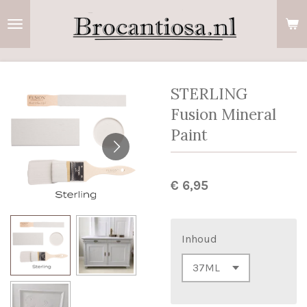
Ga
direct
naar
de
hoofdinhoud
STERLING
Fusion Mineral
Paint
€ 6,95
Inhoud