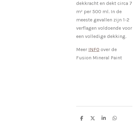
dekkracht en dekt circa 7
m² per 500 ml. In de
meeste gevallen zijn 1-2
verflagen voldoende voor
een volledige dekking.
Meer
INFO
over de
Fusion Mineral Paint
D
D
S
D
e
e
h
e
l
e
a
l
e
l
r
e