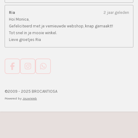
Ria
2 jaar geleden
Hoi Monica,
Gefeliciteerd met je vernieuwde webshop, knap gemaakt!!
Tot snel in je mooie winkel.
Lieve groetjes Ria
F
I
W
a
n
h
c
s
a
e
t
t
©2009 - 2025 BROCANTIOSA
b
a
s
Powered by
JouwWeb
o
g
A
o
r
p
k
a
p
m