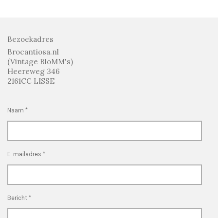
n
e
n
Bezoekadres
Brocantiosa.nl
(Vintage BloMM's)
Heereweg 346
2161CC LISSE
Naam *
E-mailadres *
Bericht *