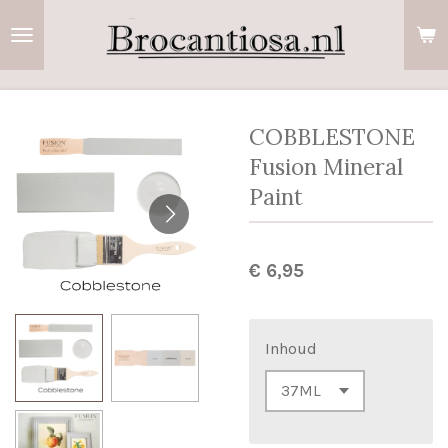
Ga
direct
naar
de
hoofdinhoud
COBBLESTONE
Fusion Mineral
Paint
€ 6,95
Inhoud