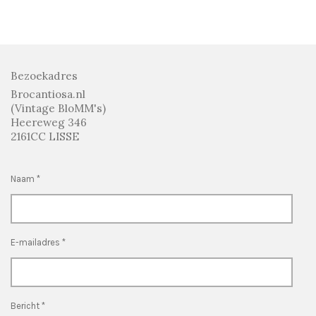
l
e
a
l
e
l
r
e
n
e
n
Bezoekadres
Brocantiosa.nl
(Vintage BloMM's)
Heereweg 346
2161CC LISSE
Naam *
E-mailadres *
Bericht *