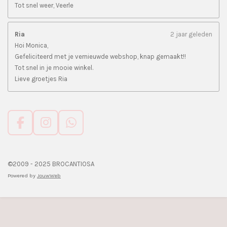
Tot snel weer, Veerle
Ria
2 jaar geleden
Hoi Monica,
Gefeliciteerd met je vernieuwde webshop, knap gemaakt!!
Tot snel in je mooie winkel.
Lieve groetjes Ria
F
I
W
a
n
h
c
s
a
e
t
t
©2009 - 2025 BROCANTIOSA
b
a
s
Powered by
JouwWeb
o
g
A
o
r
p
k
a
p
m