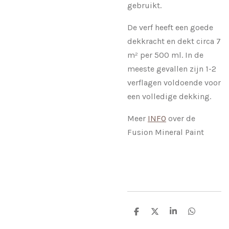
gebruikt.
De verf heeft een goede
dekkracht en dekt circa 7
m² per 500 ml. In de
meeste gevallen zijn 1-2
verflagen voldoende voor
een volledige dekking.
Meer
INFO
over de
Fusion Mineral Paint
D
D
S
D
e
e
h
e