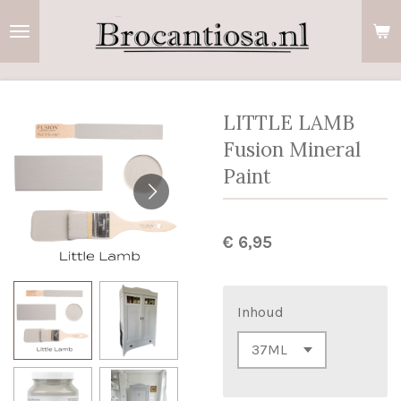
Ga
direct
naar
de
hoofdinhoud
LITTLE LAMB
Fusion Mineral
Paint
€ 6,95
Inhoud