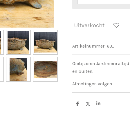
Uitverkocht
Artikelnummer:
63..
Gietijzeren Jardiniere altij
en buiten.
Afmetingen volgen
D
D
S
e
e
h
l
e
a
e
l
r
n
e