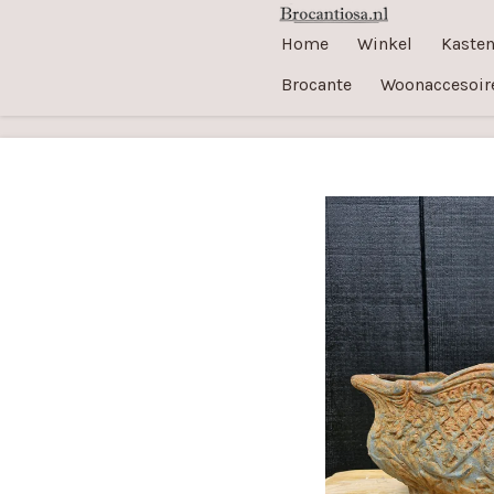
Ga
Home
Winkel
Kaste
direct
Brocante
Woonaccesoir
naar
de
hoofdinhoud