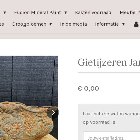
n
Fusion Mineral Paint
Kasten voorraad
Meubel 
es
Droogbloemen
In de media
Informatie
Gietijzeren Ja
€ 0,00
Laat het me weten wanne
op voorraad is.