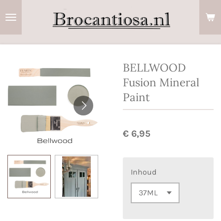
Ga
direct
naar
de
hoofdinhoud
BELLWOOD
Fusion Mineral
Paint
€ 6,95
Inhoud