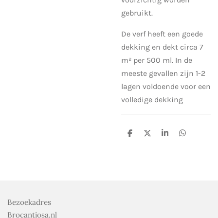
gebruikt.
De verf heeft een goede
dekking en dekt circa 7
m² per 500 ml. In de
meeste gevallen zijn 1-2
lagen voldoende voor een
volledige dekking
D
D
S
D
e
e
h
e
l
e
a
l
e
l
r
e
n
e
n
Bezoekadres
Brocantiosa.nl