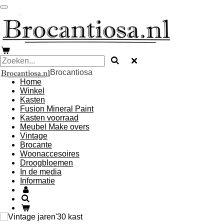
Ga
direct
naar
de
hoofdinhoud
Brocantiosa
Home
Winkel
Kasten
Fusion Mineral Paint
Kasten voorraad
Meubel Make overs
Vintage
Brocante
Woonaccesoires
Droogbloemen
In de media
Informatie