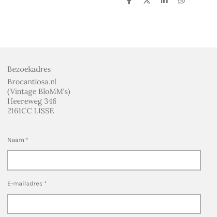
D
D
S
D
e
e
h
e
l
e
a
l
e
l
r
e
n
e
n
Bezoekadres
Brocantiosa.nl
(Vintage BloMM's)
Heereweg 346
2161CC LISSE
Naam *
E-mailadres *