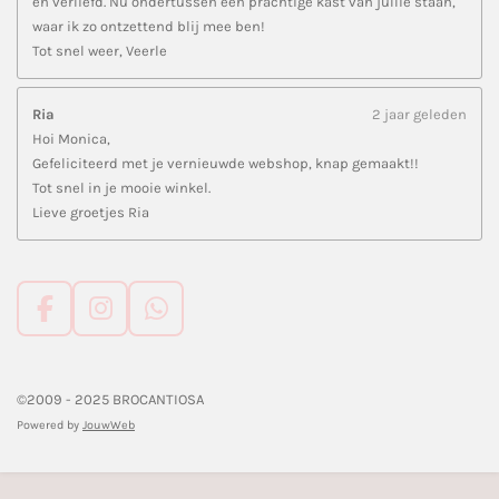
en verliefd. Nu ondertussen een prachtige kast van jullie staan,
waar ik zo ontzettend blij mee ben!
Tot snel weer, Veerle
Ria
2 jaar geleden
Hoi Monica,
Gefeliciteerd met je vernieuwde webshop, knap gemaakt!!
Tot snel in je mooie winkel.
Lieve groetjes Ria
F
I
W
a
n
h
c
s
a
e
t
t
©2009 - 2025 BROCANTIOSA
b
a
s
Powered by
JouwWeb
o
g
A
o
r
p