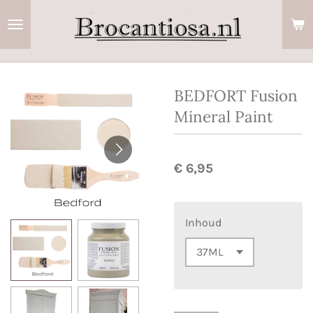
Ga
direct
naar
de
hoofdinhoud
BEDFORT Fusion
Mineral Paint
€ 6,95
Inhoud