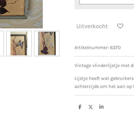
Uitverkocht
Artikelnummer:
6370
Vintage vlinderlijstje met 
Lijstje heeft wat gebruiker
achterzijde om het aan op
D
D
S
e
e
h
l
e
a
e
l
r
n
e