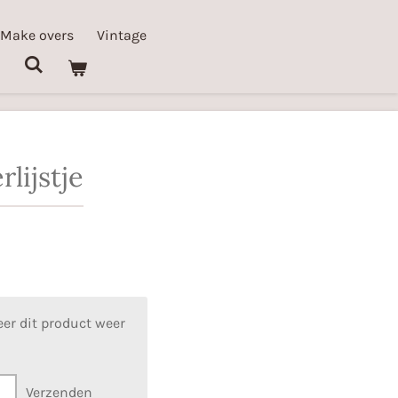
 Make overs
Vintage
rlijstje
er dit product weer
Verzenden