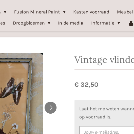
n
Fusion Mineral Paint
Kasten voorraad
Meubel
res
Droogbloemen
In de media
Informatie
Vintage vlinde
€ 32,50
Laat het me weten wanne
op voorraad is.