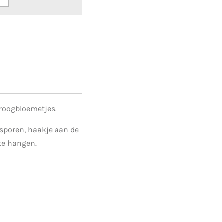
droogbloemetjes.
ssporen, haakje aan de
 te hangen.