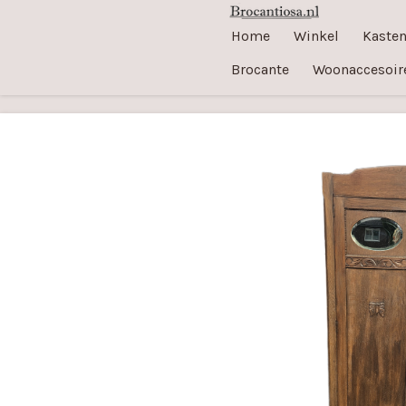
Ga
Home
Winkel
Kaste
direct
Brocante
Woonaccesoir
naar
de
hoofdinhoud