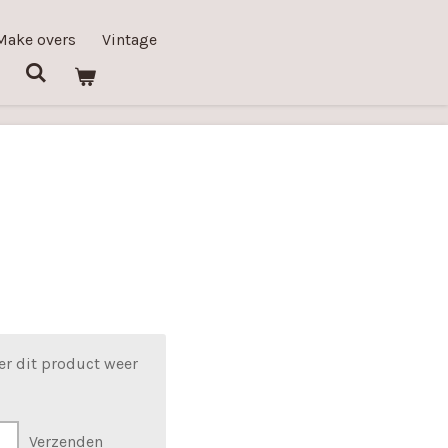
Make overs
Vintage
er dit product weer
Verzenden