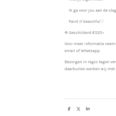
Ik ga voor jou aan de sla
Paint it beautiful♡
❈ Geschilderd €525=
Voor meer informatie neem 
email of Whatsapp.
Bezorgen in regio tegen ve
daarbuiten werken wij met 
D
D
S
e
e
h