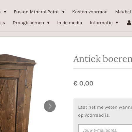
n
Fusion Mineral Paint
Kasten voorraad
Meubel
res
Droogbloemen
In de media
Informatie
Antiek boeren
€ 0,00
Laat het me weten wanne
op voorraad is.