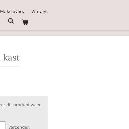
 Make overs
Vintage
 kast
er dit product weer
Verzenden