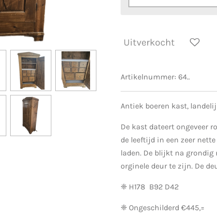
Uitverkocht
Artikelnummer:
64..
Antiek boeren kast, landeli
De kast dateert ongeveer ro
de leeftijd in een zeer nette
laden. De blijkt na grondig
orginele deur te zijn. De deu
❈ H178 B92 D42
❈ Ongeschilderd €445,=