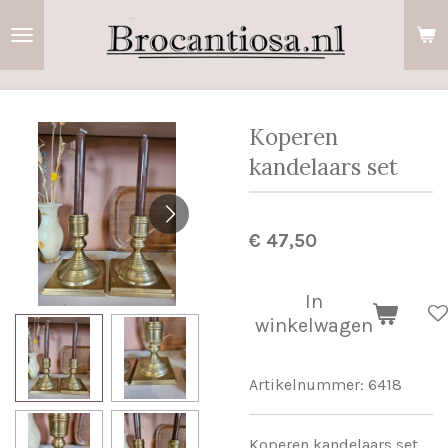
Ga
direct
naar
de
hoofdinhoud
Koperen
kandelaars set
€ 47,50
In
winkelwagen
Artikelnummer:
6418
Koperen kandelaars set,