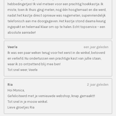
hebbedingetjes! Ik viel meteen voor een prachtig hoekkastje. Ik
miste, toen ik thuis ging meten, nog één hoogtemaat en die werd,
nadat het kastje direct opnieuw was nagemeten, supervriendelijk
telefonisch aan me doorgegeven. Het kastje stond daarna keurig
ingepakt en helemaal klaar om op te halen. Echt topservice – een
absolute aanrader!
Veerle
een jaar geleden
Ik was een paar weken terug voor het eerst in de winkel, betoverd
en verliefd. Nu ondertussen een prachtige kast van jullie staan,
waar ik zo ontzettend blij mee ben!
Tot snel weer, Veerle
Ria
2 jaar geleden
Hoi Monica,
Gefeliciteerd met je vernieuwde webshop, knap gemaakt!!
Tot snel in je mooie winkel.
Lieve groetjes Ria