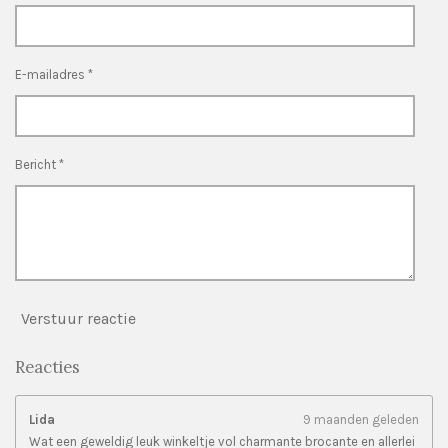
r
r
r
r
s
e
e
e
e
t
n
n
n
n
e
E-mailadres *
r
r
e
n
Bericht *
Verstuur reactie
Reacties
Lida
9 maanden geleden
Wat een geweldig leuk winkeltje vol charmante brocante en allerlei