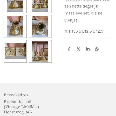
een nette degelijk
massieve set. Kleine
vlekjes.
❈ H155 x B12,5 x 12,5
D
D
S
D
e
e
h
e
l
e
a
l
e
l
r
e
n
e
n
Bezoekadres
Brocantiosa.nl
(Vintage BloMM's)
Heereweg 346