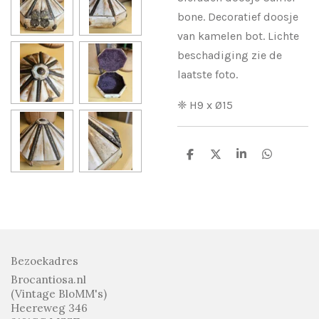
bone. Decoratief doosje
van kamelen bot. Lichte
beschadiging zie de
laatste foto.
❈ H9 x Ø15
D
D
S
D
e
e
h
e
l
e
a
l
e
l
r
e
n
e
n
Bezoekadres
Brocantiosa.nl
(Vintage BloMM's)
Heereweg 346