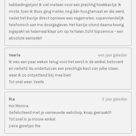
hebbedingetjes! Ik viel meteen voor een prachtig hoekkastje. Ik
miste, toen ik thuis ging meten, nog één hoogtemaat en die werd,
nadat het kastje direct opnieuw was nagemeten, supervriendelijk
telefonisch aan me doorgegeven. Het kastje stond daarna keurig
ingepakt en helemaal klaar om op te halen. Echt topservice – een
absolute aanrader!
Veerle
een jaar geleden
Ik was een paar weken terug voor het eerst in de winkel, betoverd
en verliefd. Nu ondertussen een prachtige kast van jullie staan,
waar ik zo ontzettend blij mee ben!
Tot snel weer, Veerle
Ria
2 jaar geleden
Hoi Monica,
Gefeliciteerd met je vernieuwde webshop, knap gemaakt!!
Tot snel in je mooie winkel.
Lieve groetjes Ria