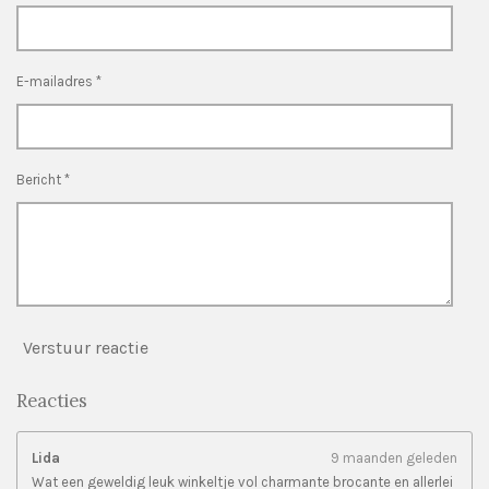
r
r
r
r
s
e
e
e
e
t
n
n
n
n
e
E-mailadres *
r
r
e
n
Bericht *
Verstuur reactie
Reacties
Lida
9 maanden geleden
Wat een geweldig leuk winkeltje vol charmante brocante en allerlei