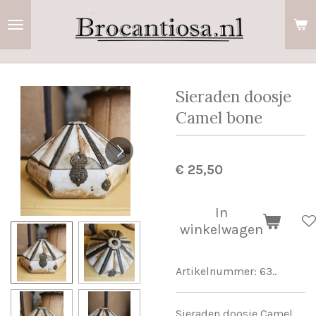
Ga
direct
naar
de
hoofdinhoud
Sieraden doosje
Camel bone
€ 25,50
In
winkelwagen
Artikelnummer:
63..
Sieraden doosje Camel