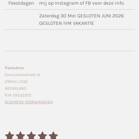
Feestdagen
mij op Instagram of FB voor deze info.
Zaterdag 30 Mei GESLOTEN JUNI 2026
GESLOTEN IVM VAKANTIE
Postadres
Crocussenstraat 12
2161HV LISSE
NEDERLAND
KVK 59332972
ALGEMENE VOORWAARDEN
1
2
3
4
5
S
R
t