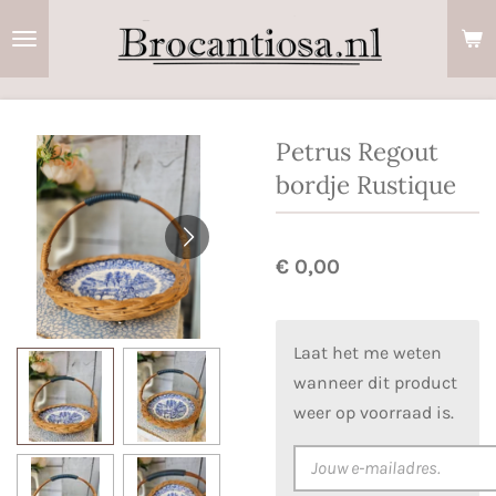
Ga
direct
naar
de
hoofdinhoud
Petrus Regout
bordje Rustique
€ 0,00
Laat het me weten
wanneer dit product
weer op voorraad is.