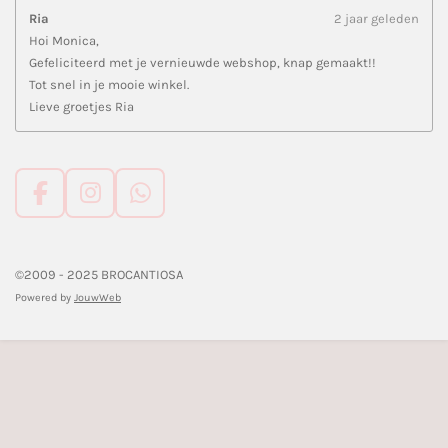
Ria
2 jaar geleden
Hoi Monica,
Gefeliciteerd met je vernieuwde webshop, knap gemaakt!!
Tot snel in je mooie winkel.
Lieve groetjes Ria
F
I
W
a
n
h
c
s
a
e
t
t
©2009 - 2025 BROCANTIOSA
b
a
s
Powered by
JouwWeb
o
g
A
o
r
p
k
a
p
m