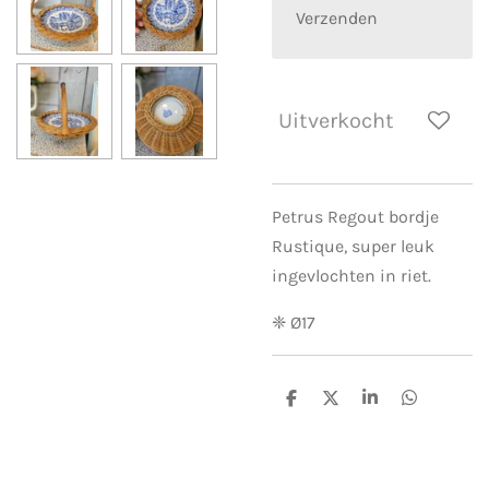
Verzenden
Uitverkocht
Petrus Regout bordje
Rustique, super leuk
ingevlochten in riet.
❈ Ø17
D
D
S
D
e
e
h
e
l
e
a
l
e
l
r
e
n
e
n