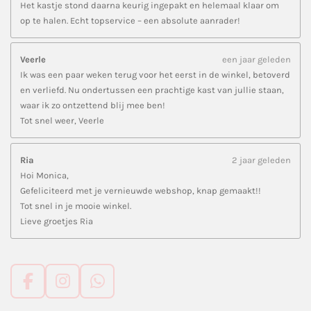
Het kastje stond daarna keurig ingepakt en helemaal klaar om
op te halen. Echt topservice – een absolute aanrader!
Veerle
een jaar geleden
Ik was een paar weken terug voor het eerst in de winkel, betoverd
en verliefd. Nu ondertussen een prachtige kast van jullie staan,
waar ik zo ontzettend blij mee ben!
Tot snel weer, Veerle
Ria
2 jaar geleden
Hoi Monica,
Gefeliciteerd met je vernieuwde webshop, knap gemaakt!!
Tot snel in je mooie winkel.
Lieve groetjes Ria
F
I
W
a
n
h