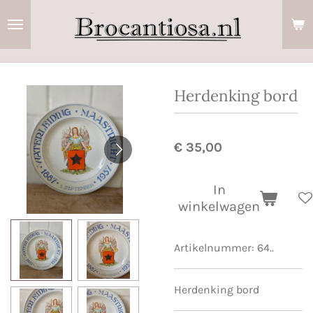
Ga
direct
naar
de
hoofdinhoud
Herdenking bord
€ 35,00
In
winkelwagen
Artikelnummer:
64..
Herdenking bord