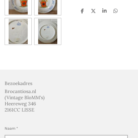
D
D
S
D
e
e
h
e
l
e
a
l
e
l
r
e
n
e
n
Bezoekadres
Brocantiosa.nl
(Vintage BloMM's)
Heereweg 346
2161CC LISSE
Naam *