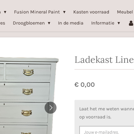
n
Fusion Mineral Paint
Kasten voorraad
Meubel
res
Droogbloemen
In de media
Informatie
Ladekast Lin
€ 0,00
Laat het me weten wanne
op voorraad is.