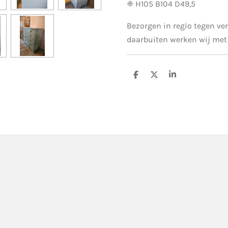
❈ H105 B104 D49,5
Bezorgen in regio tegen ver
daarbuiten werken wij met 
D
D
S
e
e
h
l
e
a
e
l
r
n
e