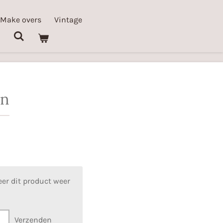
 Make overs
Vintage
en
er dit product weer
Verzenden