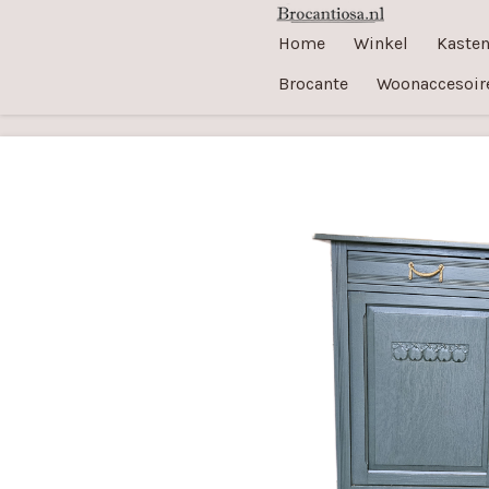
Ga
Home
Winkel
Kaste
direct
Brocante
Woonaccesoir
naar
de
hoofdinhoud