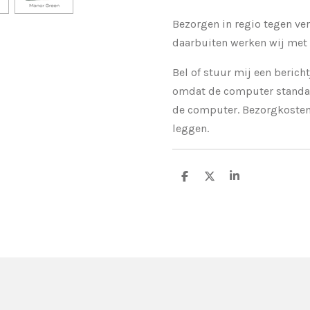
Bezorgen in regio tegen ve
daarbuiten werken wij met 
Bel of stuur mij een bericht
omdat de computer standaa
de computer. Bezorgkosten
leggen.
D
D
S
e
e
h
l
e
a
e
l
r
n
e