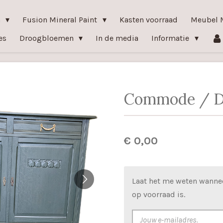
n
Fusion Mineral Paint
Kasten voorraad
Meubel 
es
Droogbloemen
In de media
Informatie
Commode / D
€ 0,00
Laat het me weten wanne
op voorraad is.