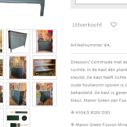
Uitverkocht
Artikelnummer:
64..
Dressoir/ Commode met een
ruimte. In de kast één plan
sleutel. De kast heeft licht
oude houtworm sporen is d
behandeld. De kast is gever
kleur, Manor Green van Fusi
❈ H104,5 B120 D50
❈ Manor Green Fusion Mine