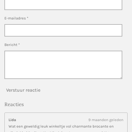
s
e
e
e
e
t
n
n
n
n
e
E-mailadres *
r
r
e
n
Bericht *
Verstuur reactie
Reacties
Lida
9 maanden geleden
Wat een geweldig leuk winkeltje vol charmante brocante en