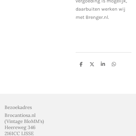
vergoeding is mogelijk,
daarbuiten werken wij
met Brenger.nl.
D
D
S
D
e
e
h
e
l
e
a
l
e
l
r
e
n
e
n
Bezoekadres
Brocantiosa.nl
(Vintage BloMM's)
Heereweg 346
2161CC LISSE