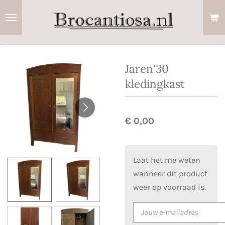
Ga
direct
naar
de
hoofdinhoud
Jaren'30
kledingkast
€ 0,00
Laat het me weten
wanneer dit product
weer op voorraad is.