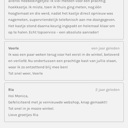
allerlei hebbedingetjes! Ik viel meteen voor een prachtig
hoekkastje. Ik miste, toen ik thuis ging meten, nog één
hoogtemaat en die werd, nadat het kastje direct opnieuw was
nagemeten, supervriendelijk telefonisch aan me doorgegeven.
Het kastje stond daarna keurig ingepakt en helemaal klaar om
op te halen. Echt topservice – een absolute aanrader!
Veerle
een jaar geleden
Ik was een paar weken terug voor het eerst in de winkel, betoverd
en verliefd. Nu ondertussen een prachtige kast van jullie staan,
waar ik zo ontzettend blij mee ben!
Tot snel weer, Veerle
Ria
2 jaar geleden
Hoi Monica,
Gefeliciteerd met je vernieuwde webshop, knap gemaakt!!
Tot snel in je mooie winkel.
Lieve groetjes Ria