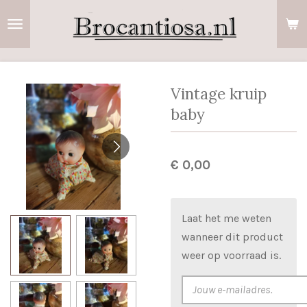
Ga
direct
naar
de
hoofdinhoud
Vintage kruip
baby
€ 0,00
Laat het me weten
wanneer dit product
weer op voorraad is.