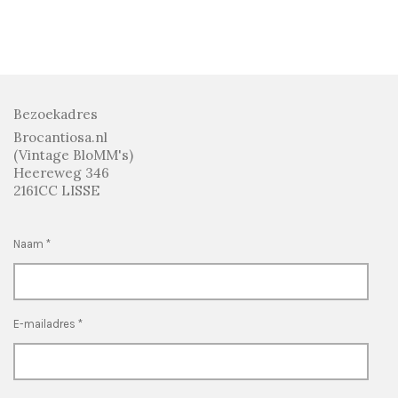
e
e
h
e
l
e
a
l
e
l
r
e
n
e
n
Bezoekadres
Brocantiosa.nl
(Vintage BloMM's)
Heereweg 346
2161CC LISSE
Naam *
E-mailadres *