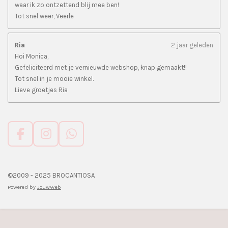
waar ik zo ontzettend blij mee ben!
Tot snel weer, Veerle
Ria
2 jaar geleden
Hoi Monica,
Gefeliciteerd met je vernieuwde webshop, knap gemaakt!!
Tot snel in je mooie winkel.
Lieve groetjes Ria
F
I
W
a
n
h
c
s
a
e
t
t
©2009 - 2025 BROCANTIOSA
b
a
s
Powered by
JouwWeb
o
g
A
o
r
p
k
a
p