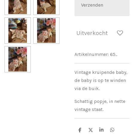
Verzenden
Uitverkocht
Artikelnummer:
65..
Vintage kruipende baby,
de baby is op te winden
via de buik.
Schattig popje, in nette
vintage staat.
D
D
S
D