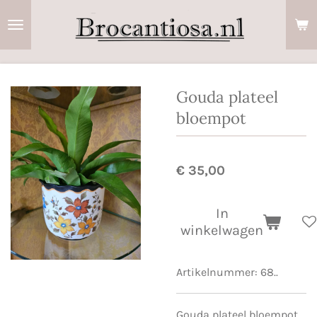
Ga
direct
naar
de
hoofdinhoud
Gouda plateel
bloempot
€ 35,00
In
winkelwagen
Artikelnummer:
68..
Gouda plateel bloempot,