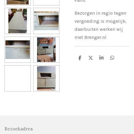
Paint
Bezorgen in regio tegen
vergoeding is mogelijk,
daarbuiten werken wij
met Brenger.nl
D
D
S
D
e
e
h
e
l
e
a
l
e
l
r
e
n
e
n
Bezoekadres