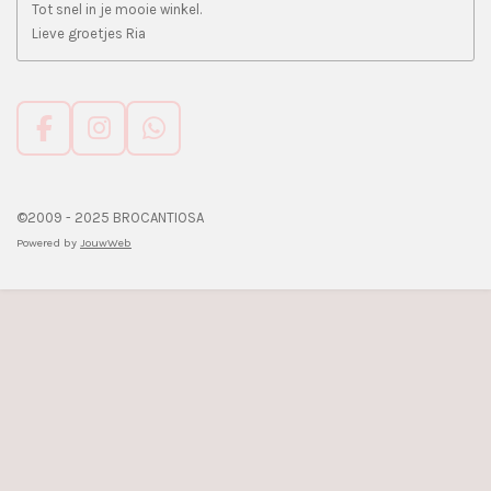
Tot snel in je mooie winkel.
Lieve groetjes Ria
F
I
W
a
n
h
c
s
a
e
t
t
©2009 - 2025 BROCANTIOSA
b
a
s
Powered by
JouwWeb
o
g
A
o
r
p
k
a
p
m