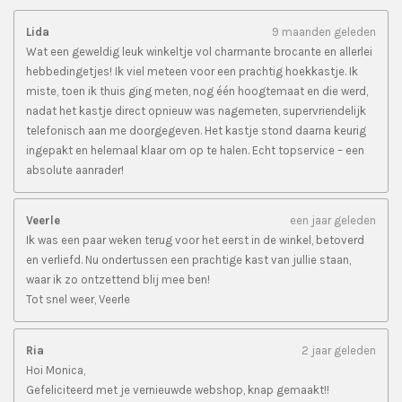
Lida
9 maanden geleden
Wat een geweldig leuk winkeltje vol charmante brocante en allerlei
hebbedingetjes! Ik viel meteen voor een prachtig hoekkastje. Ik
miste, toen ik thuis ging meten, nog één hoogtemaat en die werd,
nadat het kastje direct opnieuw was nagemeten, supervriendelijk
telefonisch aan me doorgegeven. Het kastje stond daarna keurig
ingepakt en helemaal klaar om op te halen. Echt topservice – een
absolute aanrader!
Veerle
een jaar geleden
Ik was een paar weken terug voor het eerst in de winkel, betoverd
en verliefd. Nu ondertussen een prachtige kast van jullie staan,
waar ik zo ontzettend blij mee ben!
Tot snel weer, Veerle
Ria
2 jaar geleden
Hoi Monica,
Gefeliciteerd met je vernieuwde webshop, knap gemaakt!!