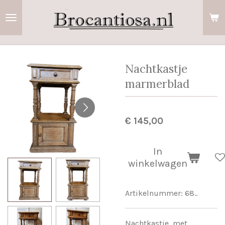
Ga
direct
naar
de
hoofdinhoud
Nachtkastje
marmerblad
€ 145,00
In
winkelwagen
Artikelnummer:
68..
Nachtkastje, met