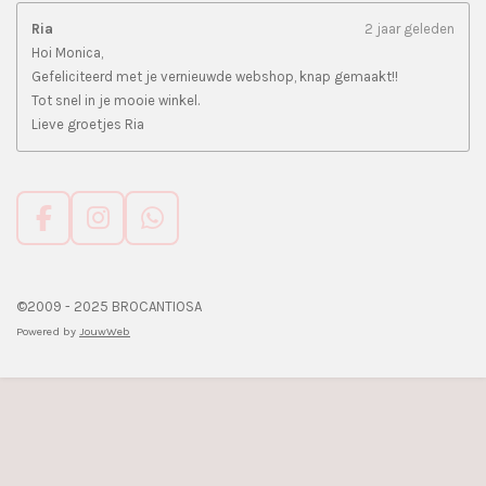
Ria
2 jaar geleden
Hoi Monica,
Gefeliciteerd met je vernieuwde webshop, knap gemaakt!!
Tot snel in je mooie winkel.
Lieve groetjes Ria
F
I
W
a
n
h
c
s
a
e
t
t
©2009 - 2025 BROCANTIOSA
b
a
s
Powered by
JouwWeb
o
g
A
o
r
p
k
a
p
m