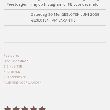
Feestdagen
mij op Instagram of FB voor deze info.
Zaterdag 30 Mei GESLOTEN JUNI 2026
GESLOTEN IVM VAKANTIE
Postadres
Crocussenstraat 12
2161HV LISSE
NEDERLAND
KVK 59332972
ALGEMENE VOORWAARDEN
1
2
3
4
5
S
R