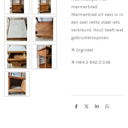
marmerblad.
Marmerblad zit vast is in
een zeer nette staat iets
verkleurd. Hout heeft wat
gebruikerssporen.
❈ Orgineel
❈ H84,5 B42,5 D36
D
D
S
D
e
e
h
e
l
e
a
l
e
l
r
e
n
e
n