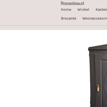
Ga
Home
Winkel
Kaste
direct
Brocante
Woonaccesoir
naar
de
hoofdinhoud