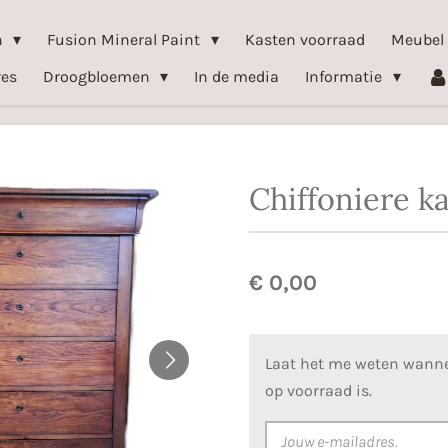
n
Fusion Mineral Paint
Kasten voorraad
Meubel
res
Droogbloemen
In de media
Informatie
Chiffoniere ka
€ 0,00
Laat het me weten wanne
op voorraad is.