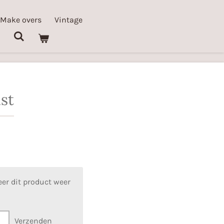
 Make overs
Vintage
st
er dit product weer
Verzenden