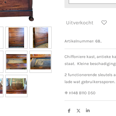
Uitverkocht
Artikelnummer:
68..
Chiffoniere kast, antieke ka
staat. Kleine beschadiginge
2 functionerende sleutels 
lade wat gebruikerssporen.
❈ H148 B110 D50
D
D
S