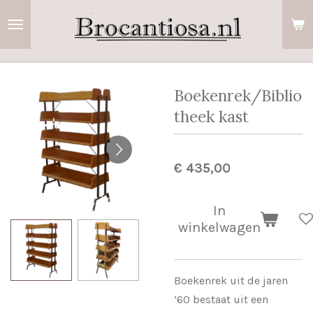
Ga
direct
naar
de
hoofdinhoud
Boekenrek/Biblio
theek kast
€ 435,00
In
winkelwagen
Boekenrek uit de jaren
’60 bestaat uit een