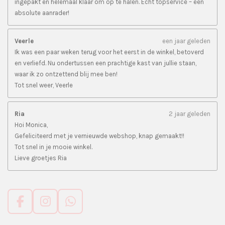
ingepakt en helemaal klaar om op te halen. Echt topservice – een
absolute aanrader!
Veerle
een jaar geleden
Ik was een paar weken terug voor het eerst in de winkel, betoverd
en verliefd. Nu ondertussen een prachtige kast van jullie staan,
waar ik zo ontzettend blij mee ben!
Tot snel weer, Veerle
Ria
2 jaar geleden
Hoi Monica,
Gefeliciteerd met je vernieuwde webshop, knap gemaakt!!
Tot snel in je mooie winkel.
Lieve groetjes Ria
F
I
W
a
n
h