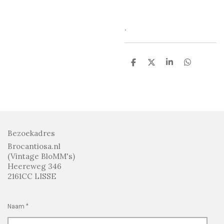
.
D
D
S
D
e
e
h
e
l
e
a
l
e
l
r
e
n
e
n
Bezoekadres
Brocantiosa.nl
(Vintage BloMM's)
Heereweg 346
2161CC LISSE
Naam *