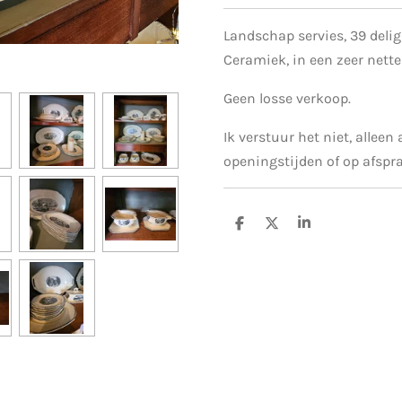
Landschap servies, 39 delig
Ceramiek, in een zeer nette
Geen losse verkoop.
Ik verstuur het niet, alleen
openingstijden of op afspr
D
D
S
e
e
h
l
e
a
e
l
r
n
e