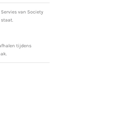
 Servies van Society
 staat.
 afhalen tijdens
aak.