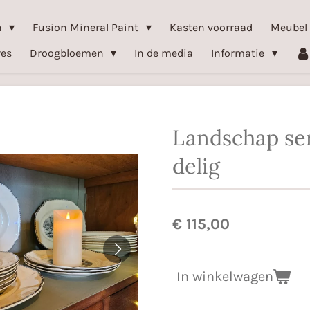
n
Fusion Mineral Paint
Kasten voorraad
Meubel
res
Droogbloemen
In de media
Informatie
Landschap ser
delig
€ 115,00
In winkelwagen