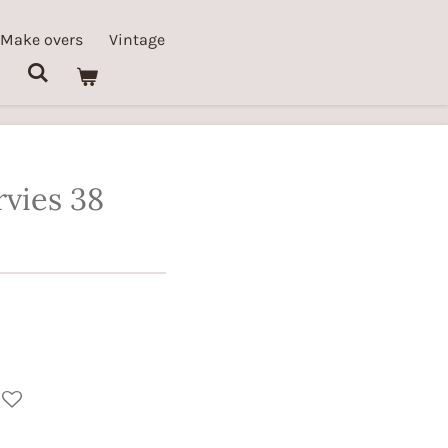
 Make overs
Vintage
vies 38