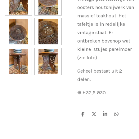
oosters houtsnijwerk van
massief teakhout. Het
tafeltje is in redelijke
vintage staat. Er
ontbreken bovenop wat
kleine stujes parelmoer
(zie foto)
Geheel bestaat uit 2
delen.
❈ H32,5 Ø30
D
D
S
D
e
e
h
e
l
e
a
l
e
l
r
e
n
e
n