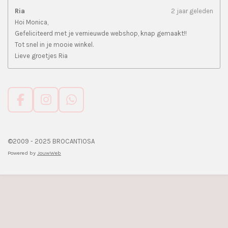
Ria
2 jaar geleden
Hoi Monica,
Gefeliciteerd met je vernieuwde webshop, knap gemaakt!!
Tot snel in je mooie winkel.
Lieve groetjes Ria
F
I
W
a
n
h
c
s
a
e
t
t
©2009 - 2025 BROCANTIOSA
b
a
s
Powered by
JouwWeb
o
g
A
o
r
p
k
a
p
m