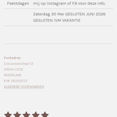
Feestdagen
mij op Instagram of FB voor deze info.
Zaterdag 30 Mei GESLOTEN JUNI 2026
GESLOTEN IVM VAKANTIE
Postadres
Crocussenstraat 12
2161HV LISSE
NEDERLAND
KVK 59332972
ALGEMENE VOORWAARDEN
1
2
3
4
5
S
R
t