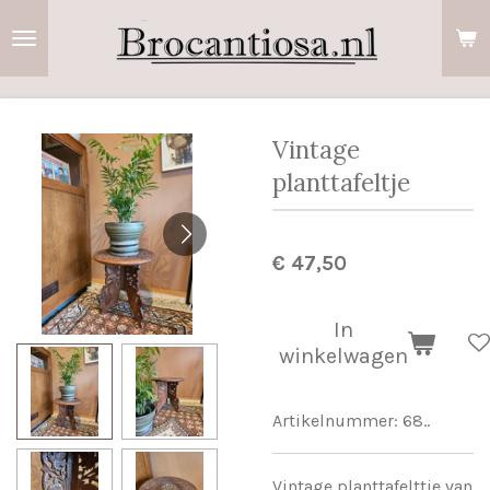
Ga
direct
naar
de
hoofdinhoud
Vintage
planttafeltje
€ 47,50
In
winkelwagen
Artikelnummer:
68..
Vintage planttafelttje van