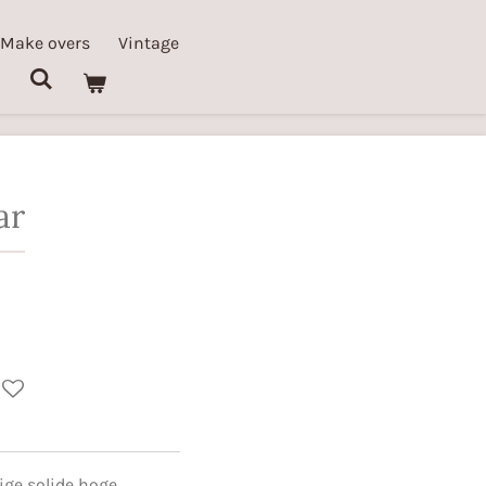
 Make overs
Vintage
ar
ige solide hoge