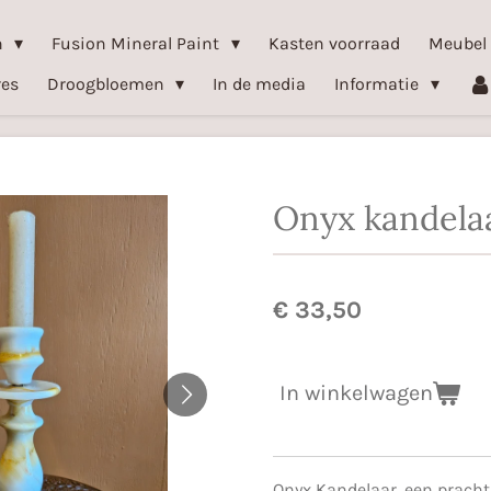
n
Fusion Mineral Paint
Kasten voorraad
Meubel
res
Droogbloemen
In de media
Informatie
Onyx kandela
€ 33,50
In winkelwagen
Onyx Kandelaar, een pracht