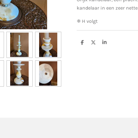
kandelaar in een zeer nette
❈ H volgt
D
D
S
e
e
h
l
e
a
e
l
r
n
e