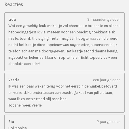
Reacties
Lida
9 maanden geleden
Wat een geweldig leuk winkeltje vol charmante brocante en allerlei
hebbedingetjes! Ik viel meteen voor een prachtig hoekkastje. Ik
miste, toen ik thuis ging meten, nog één hoogtemaat en die werd,
nadat het kastje direct opnieuw was nagemeten, supervriendelijk
telefonisch aan me doorgegeven. Het kastje stond daarna keurig
ingepakt en helemaal klaar om op te halen. Echt topservice – een
absolute aanrader!
Veerle
een jaar geleden
Ik was een paar weken terug voor het eerst in de winkel, betoverd
en verliefd. Nu ondertussen een prachtige kast van jullie staan,
waar ik zo ontzettend blij mee ben!
Tot snel weer, Veerle
Ria
2 jaar geleden
Hoi Monica,