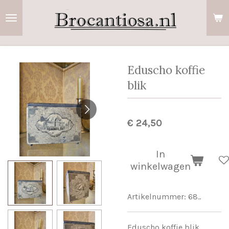
Ga
direct
naar
de
hoofdinhoud
Eduscho koffie
blik
€ 24,50
In
winkelwagen
Artikelnummer:
68..
Eduscho koffie blik.