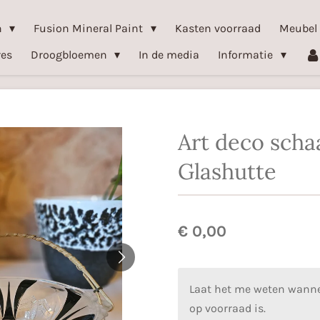
n
Fusion Mineral Paint
Kasten voorraad
Meubel
res
Droogbloemen
In de media
Informatie
Art deco scha
Glashutte
€ 0,00
Laat het me weten wanne
op voorraad is.