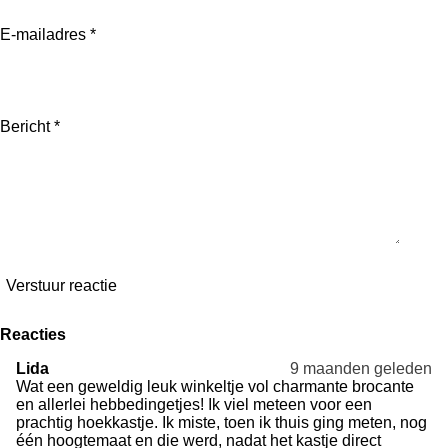
e
e
e
e
e
r
E-mailadres *
r
n
n
n
n
e
n
Bericht *
Verstuur reactie
Reacties
Lida
9 maanden geleden
Wat een geweldig leuk winkeltje vol charmante brocante
en allerlei hebbedingetjes! Ik viel meteen voor een
prachtig hoekkastje. Ik miste, toen ik thuis ging meten, nog
één hoogtemaat en die werd, nadat het kastje direct