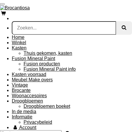
Ga
direct
naar
de
hoofdinhoud
Home
Winkel
Kasten
Thuis gekomen, kasten
Fusion Mineral Paint
Fusion producten
Fusion Mineral Paint info
Kasten voorraad
Meubel Make overs
Vintage
Brocante
Woonaccesoires
Droogbloemen
Droogbloemen boeket
In de media
Informatie
Privacybeleid
Account