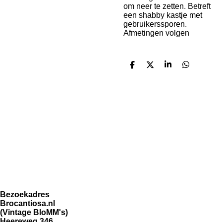
om neer te zetten. Betreft
een shabby kastje met
gebruikerssporen.
Afmetingen volgen
D
D
S
D
e
e
h
e
l
e
a
l
e
l
r
e
n
e
n
Bezoekadres
Brocantiosa.nl
(Vintage BloMM's)
Heereweg 346