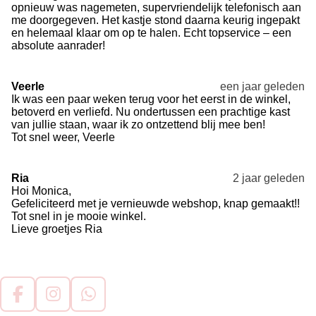
opnieuw was nagemeten, supervriendelijk telefonisch aan
me doorgegeven. Het kastje stond daarna keurig ingepakt
en helemaal klaar om op te halen. Echt topservice – een
absolute aanrader!
Veerle
een jaar geleden
Ik was een paar weken terug voor het eerst in de winkel,
betoverd en verliefd. Nu ondertussen een prachtige kast
van jullie staan, waar ik zo ontzettend blij mee ben!
Tot snel weer, Veerle
Ria
2 jaar geleden
Hoi Monica,
Gefeliciteerd met je vernieuwde webshop, knap gemaakt!!
Tot snel in je mooie winkel.
Lieve groetjes Ria
F
I
W