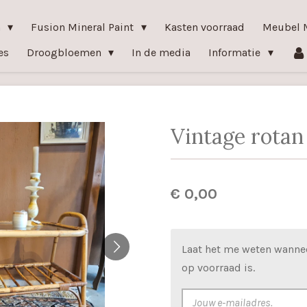
n
Fusion Mineral Paint
Kasten voorraad
Meubel 
es
Droogbloemen
In de media
Informatie
Vintage rotan 
€ 0,00
Laat het me weten wanne
op voorraad is.