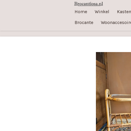
Ga
Home
Winkel
Kaste
direct
Brocante
Woonaccesoir
naar
de
hoofdinhoud