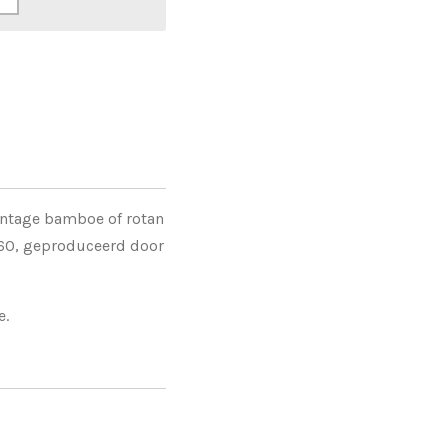
 vintage bamboe of rotan
0/60, geproduceerd door
e.