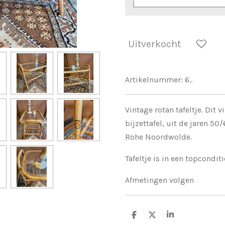
Uitverkocht
Artikelnummer:
6..
Vintage rotan tafeltje. Dit
bijzettafel, uit de jaren 5
Rohe Noordwolde.
Tafeltje is in een topconditi
Afmetingen volgen
D
D
S