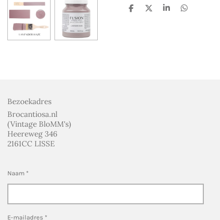
D
D
S
D
e
e
h
e
l
e
a
l
e
l
r
e
n
e
n
Bezoekadres
Brocantiosa.nl
(Vintage BloMM's)
Heereweg 346
2161CC LISSE
Naam *
E-mailadres *