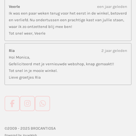
Veerle
een jaar geleden
Ik was een paar weken terug voor het eerst in de winkel, betoverd
en verliefd. Nu ondertussen een prachtige kast van jullie staan,
waar ik zo ontzettend blij mee ben!
Tot snel weer, Veerle
Ria
2 jaar geleden
Hoi Monica,
Gefeliciteerd met je vernieuwde webshop, knap gemaakt!!
Tot snel in je mooie winkel.
Lieve groetjes Ria
F
I
W
a
n
h
c
s
a
e
t
t
©2009 - 2025 BROCANTIOSA
b
a
s
Powered by
JouwWeb