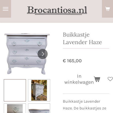
Ga
direct
naar
de
hoofdinhoud
Buikkastje
Lavender Haze
€ 165,00
In
winkelwagen
Buikkastje Lavender
Haze. De buikkastjes ze