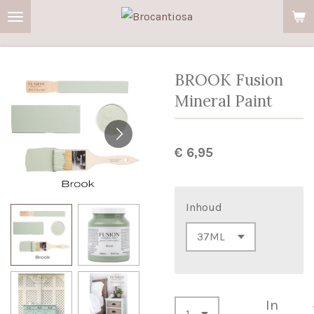
Ga
direct
naar
de
BROOK Fusion
hoofdinhoud
Mineral Paint
€ 6,95
Inhoud
In