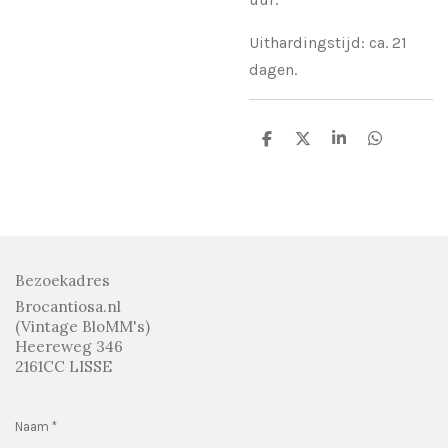
Uithardingstijd: ca. 21
dagen.
D
D
S
D
e
e
h
e
l
e
a
l
e
l
r
e
n
e
n
Bezoekadres
Brocantiosa.nl
(Vintage BloMM's)
Heereweg 346
2161CC LISSE
Naam *