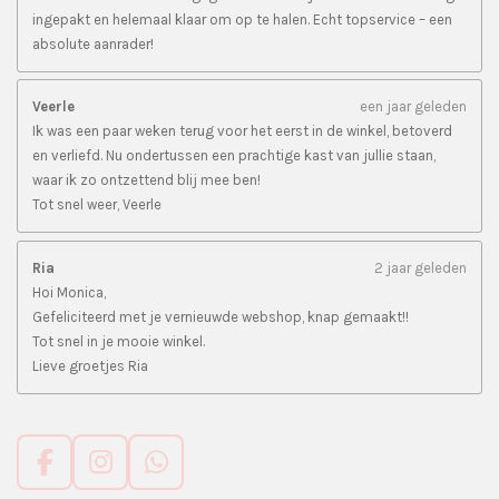
ingepakt en helemaal klaar om op te halen. Echt topservice – een
absolute aanrader!
Veerle
een jaar geleden
Ik was een paar weken terug voor het eerst in de winkel, betoverd
en verliefd. Nu ondertussen een prachtige kast van jullie staan,
waar ik zo ontzettend blij mee ben!
Tot snel weer, Veerle
Ria
2 jaar geleden
Hoi Monica,
Gefeliciteerd met je vernieuwde webshop, knap gemaakt!!
Tot snel in je mooie winkel.
Lieve groetjes Ria
F
I
W