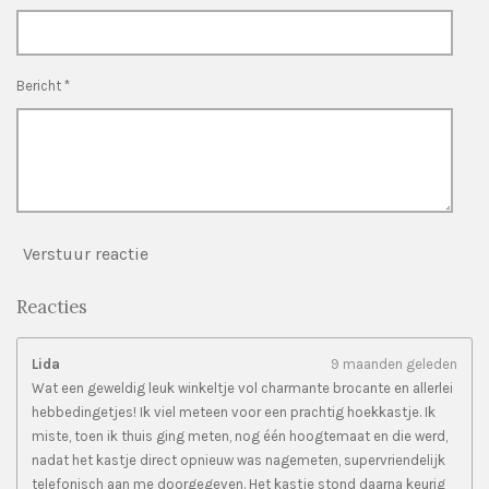
r
r
e
n
Bericht *
Verstuur reactie
Reacties
Lida
9 maanden geleden
Wat een geweldig leuk winkeltje vol charmante brocante en allerlei
hebbedingetjes! Ik viel meteen voor een prachtig hoekkastje. Ik
miste, toen ik thuis ging meten, nog één hoogtemaat en die werd,
nadat het kastje direct opnieuw was nagemeten, supervriendelijk
telefonisch aan me doorgegeven. Het kastje stond daarna keurig