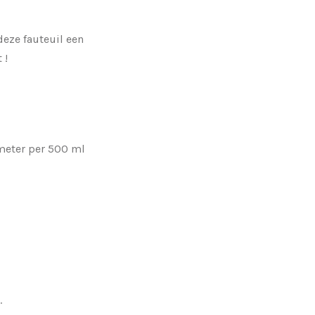
eze fauteuil een
 !
 meter per 500 ml
.