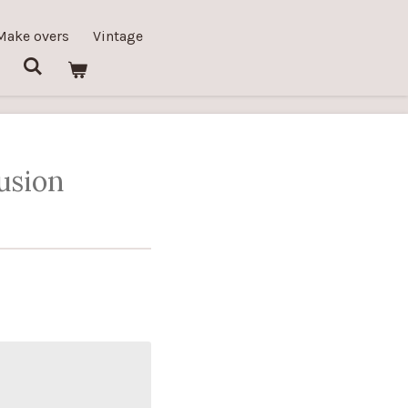
Make overs
Vintage
sion