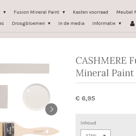
n
Fusion Mineral Paint
Kasten voorraad
Meubel 
es
Droogbloemen
In de media
Informatie
CASHMERE Fu
Mineral Paint
€ 6,95
Inhoud