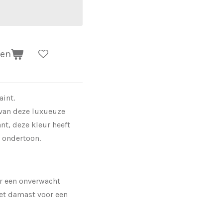
gen
ineral Paint.
 van deze luxueuze
ant, deze kleur heeft
 ondertoon.
r een onverwacht
et damast voor een