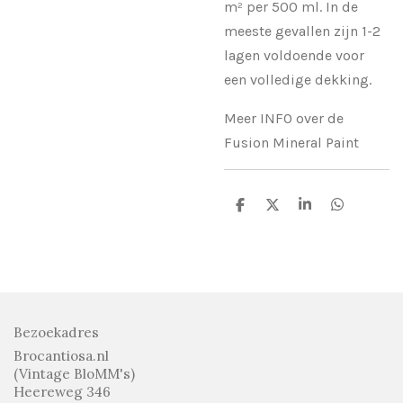
m² per 500 ml. In de
meeste gevallen zijn 1-2
lagen voldoende voor
een volledige dekking.
Meer INFO over de
Fusion Mineral Paint
D
D
S
D
e
e
h
e
l
e
a
l
e
l
r
e
n
e
n
Bezoekadres
Brocantiosa.nl
(Vintage BloMM's)
Heereweg 346