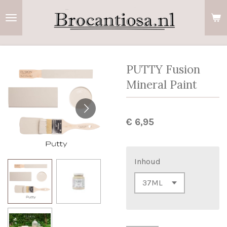
Ga
direct
naar
de
hoofdinhoud
PUTTY Fusion
Mineral Paint
€ 6,95
Inhoud