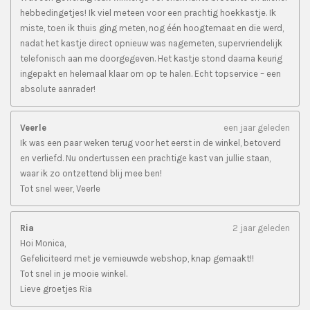
hebbedingetjes! Ik viel meteen voor een prachtig hoekkastje. Ik
miste, toen ik thuis ging meten, nog één hoogtemaat en die werd,
nadat het kastje direct opnieuw was nagemeten, supervriendelijk
telefonisch aan me doorgegeven. Het kastje stond daarna keurig
ingepakt en helemaal klaar om op te halen. Echt topservice – een
absolute aanrader!
Veerle
een jaar geleden
Ik was een paar weken terug voor het eerst in de winkel, betoverd
en verliefd. Nu ondertussen een prachtige kast van jullie staan,
waar ik zo ontzettend blij mee ben!
Tot snel weer, Veerle
Ria
2 jaar geleden
Hoi Monica,
Gefeliciteerd met je vernieuwde webshop, knap gemaakt!!
Tot snel in je mooie winkel.
Lieve groetjes Ria