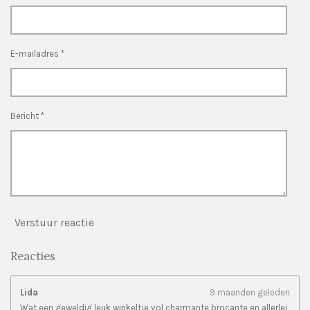
5
r
r
r
r
s
e
e
e
e
t
n
n
n
n
e
E-mailadres *
r
r
e
n
Bericht *
Verstuur reactie
Reacties
Lida
9 maanden geleden
Wat een geweldig leuk winkeltje vol charmante brocante en allerlei