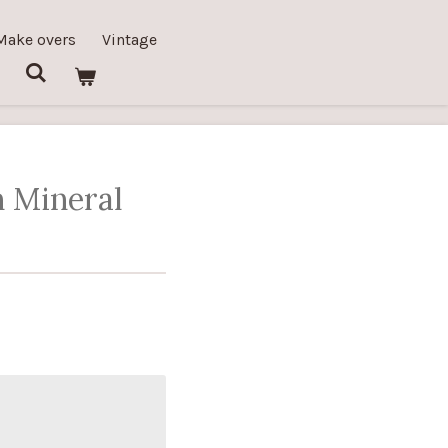
Make overs
Vintage
 Mineral