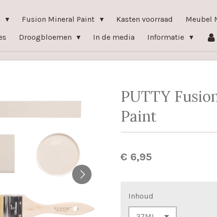
n
Fusion Mineral Paint
Kasten voorraad
Meubel 
es
Droogbloemen
In de media
Informatie
PUTTY Fusion
Paint
€ 6,95
Inhoud