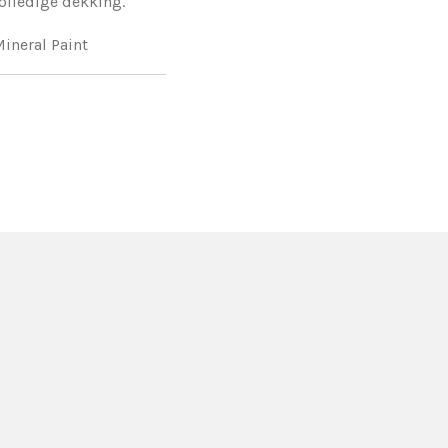
olledige dekking.
ineral Paint