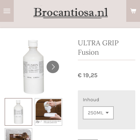
Ga
direct
naar
de
hoofdinhoud
ULTRA GRIP
Fusion
€ 19,25
Inhoud