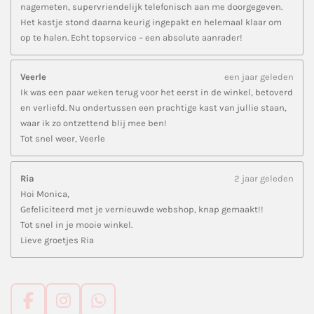
nagemeten, supervriendelijk telefonisch aan me doorgegeven.
Het kastje stond daarna keurig ingepakt en helemaal klaar om
op te halen. Echt topservice – een absolute aanrader!
Veerle
een jaar geleden
Ik was een paar weken terug voor het eerst in de winkel, betoverd
en verliefd. Nu ondertussen een prachtige kast van jullie staan,
waar ik zo ontzettend blij mee ben!
Tot snel weer, Veerle
Ria
2 jaar geleden
Hoi Monica,
Gefeliciteerd met je vernieuwde webshop, knap gemaakt!!
Tot snel in je mooie winkel.
Lieve groetjes Ria
F
I
W