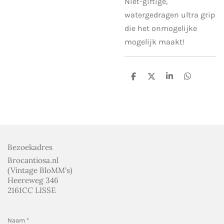
Niet-giftige,
watergedragen ultra grip
die het onmogelijke
mogelijk maakt!
D
D
S
D
e
e
h
e
l
e
a
l
e
l
r
e
n
e
n
Bezoekadres
Brocantiosa.nl
(Vintage BloMM's)
Heereweg 346
2161CC LISSE
Naam *