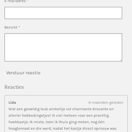
n
n
n
n
E-mailadres *
r
r
e
n
Bericht *
Verstuur reactie
Reacties
Lida
9 maanden geleden
Wat een geweldig leuk winkeltje vol charmante brocante en
allerlei hebbedingetjes! Ik viel meteen voor een prachtig
hoekkastje. Ik miste, toen ik thuis ging meten, nog één
hoogtemaat en die werd, nadat het kastje direct opnieuw was