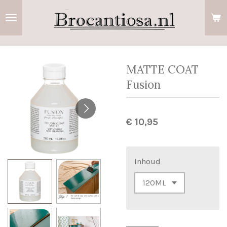
Ga
direct
naar
de
hoofdinhoud
MATTE COAT
Fusion
€ 10,95
Inhoud