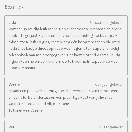
Reacties
Lida
9 maanden geleden
Wat een geweldig leuk winkeltje vol charmante brocante en allerlei
hebbedingetjes! Ik viel meteen voor een prachtig hoekkastje. Ik
miste, toen ik thuis ging meten, nog één hoogtemaat en die werd,
nadat het kastje direct opnieuw was nagemeten, supervriendelijk
telefonisch aan me doorgegeven. Het kastje stond daarna keurig
ingepakt en helemaal klaar om op te halen. Echt topservice – een
absolute aanrader!
Veerle
een jaar geleden
Ik was een paar weken terug voor het eerst in de winkel, betoverd
en verliefd. Nu ondertussen een prachtige kast van jullie staan,
waar ik zo ontzettend blij mee ben!
Tot snel weer, Veerle
Ria
2 jaar geleden