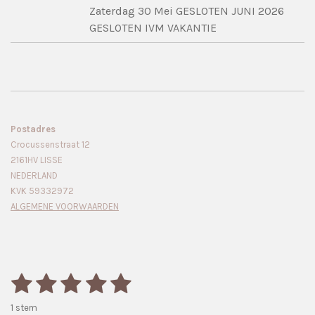
Zaterdag 30 Mei GESLOTEN JUNI 2026
GESLOTEN IVM VAKANTIE
Postadres
Crocussenstraat 12
2161HV LISSE
NEDERLAND
KVK 59332972
ALGEMENE VOORWAARDEN
1
2
3
4
5
S
R
t
a
s
s
s
s
s
e
1 stem
m
t