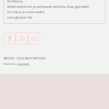
Hoi Monica,
Gefeliciteerd met je vernieuwde webshop, knap gemaakt!!
Tot snel in je mooie winkel.
Lieve groetjes Ria
F
I
W
a
n
h
c
s
a
e
t
t
©2009 - 2025 BROCANTIOSA
b
a
s
Powered by
JouwWeb
o
g
A
o
r
p
k
a
p
m