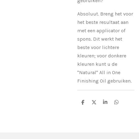
gebruiken?
Absoluut. Breng het voor
het beste resultaat aan
met een applicator of
spons. Dit werkt het
beste voor lichtere
kleuren; voor donkere
kleuren kunt u de
"Natural" All in One
Finishing Oil gebruiken.
D
D
S
D
e
e
h
e
l
e
a
l
e
l
r
e
n
e
n