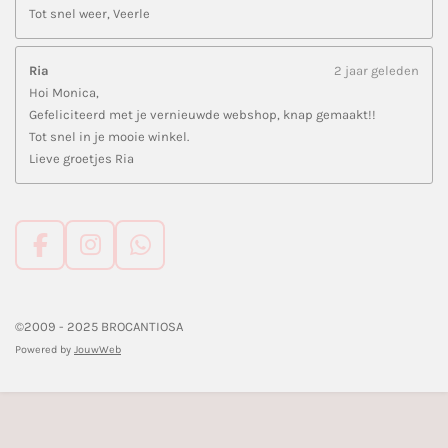
Tot snel weer, Veerle
Ria
2 jaar geleden
Hoi Monica,
Gefeliciteerd met je vernieuwde webshop, knap gemaakt!!
Tot snel in je mooie winkel.
Lieve groetjes Ria
F
I
W
a
n
h
c
s
a
e
t
t
©2009 - 2025 BROCANTIOSA
b
a
s
Powered by
JouwWeb
o
g
A
o
r
p
k
a
p
m