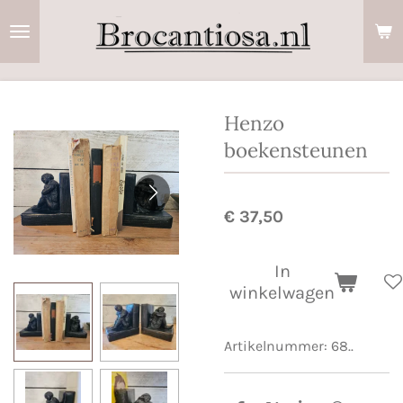
Ga
direct
naar
de
hoofdinhoud
Henzo
boekensteunen
€ 37,50
In
winkelwagen
Artikelnummer:
68..