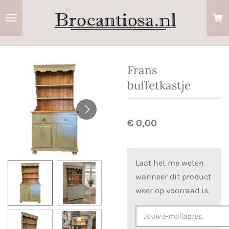
Ga
direct
naar
de
hoofdinhoud
Frans
buffetkastje
€ 0,00
Laat het me weten
wanneer dit product
weer op voorraad is.