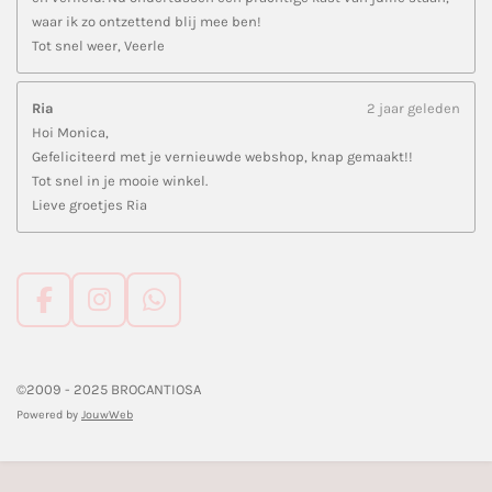
waar ik zo ontzettend blij mee ben!
Tot snel weer, Veerle
Ria
2 jaar geleden
Hoi Monica,
Gefeliciteerd met je vernieuwde webshop, knap gemaakt!!
Tot snel in je mooie winkel.
Lieve groetjes Ria
F
I
W
a
n
h
c
s
a
e
t
t
©2009 - 2025 BROCANTIOSA
b
a
s
Powered by
JouwWeb
o
g
A
o
r
p