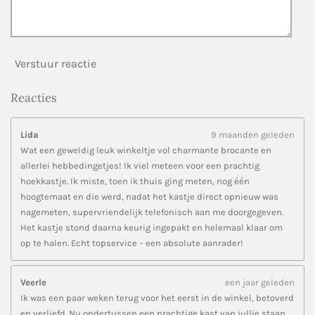
Verstuur reactie
Reacties
Lida
9 maanden geleden
Wat een geweldig leuk winkeltje vol charmante brocante en
allerlei hebbedingetjes! Ik viel meteen voor een prachtig
hoekkastje. Ik miste, toen ik thuis ging meten, nog één
hoogtemaat en die werd, nadat het kastje direct opnieuw was
nagemeten, supervriendelijk telefonisch aan me doorgegeven.
Het kastje stond daarna keurig ingepakt en helemaal klaar om
op te halen. Echt topservice – een absolute aanrader!
Veerle
een jaar geleden
Ik was een paar weken terug voor het eerst in de winkel, betoverd
en verliefd. Nu ondertussen een prachtige kast van jullie staan,