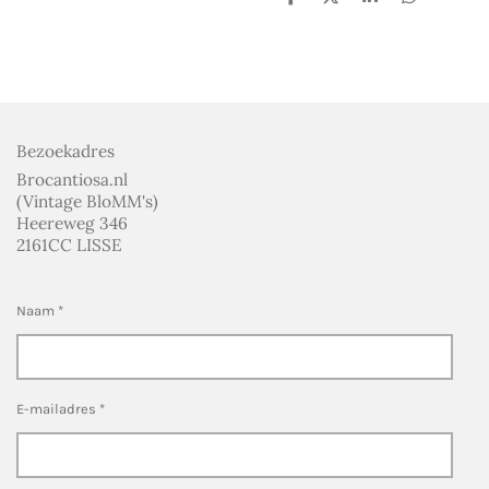
D
D
S
D
e
e
h
e
l
e
a
l
e
l
r
e
n
e
n
Bezoekadres
Brocantiosa.nl
(Vintage BloMM's)
Heereweg 346
2161CC LISSE
Naam *
E-mailadres *