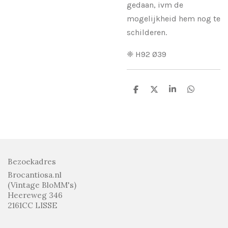
gedaan, ivm de
mogelijkheid hem nog te
schilderen.
❈ H92 Ø39
D
D
S
D
e
e
h
e
l
e
a
l
e
l
r
e
n
e
n
Bezoekadres
Brocantiosa.nl
(Vintage BloMM's)
Heereweg 346
2161CC LISSE