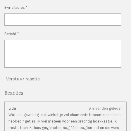
n
n
n
n
e
E-mailadres *
r
r
e
n
Bericht *
Verstuur reactie
Reacties
Lida
9 maanden geleden
Wat een geweldig leuk winkeltje vol charmante brocante en allerlei
hebbedingetjes! Ik viel meteen voor een prachtig hoekkastje. Ik
miste, toen ik thuis ging meten, nog één hoogtemaat en die werd,