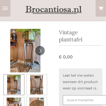
Ga
direct
naar
de
hoofdinhoud
Vintage
planttafel
€ 0,00
Laat het me weten
wanneer dit product
weer op voorraad is.