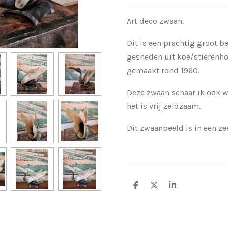
Art deco zwaan.
Dit is een prachtig groot b
gesneden uit koe/stierenho
gemaakt rond 1960.
Deze zwaan schaar ik ook w
het is vrij zeldzaam.
Dit zwaanbeeld is in een zee
D
D
S
e
e
h
l
e
a
e
l
r
n
e