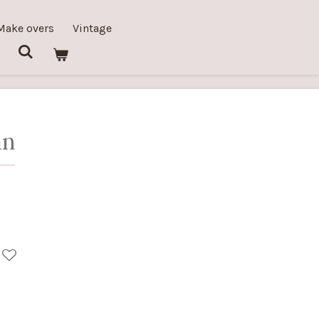
Make overs
Vintage
an