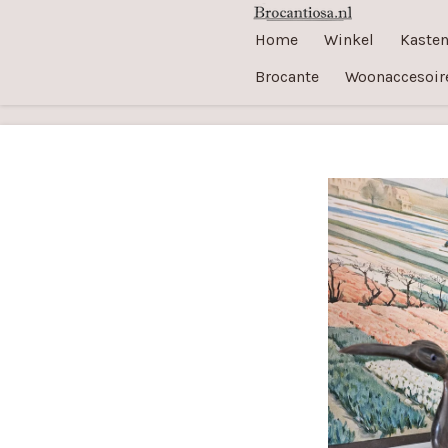
Ga
Home
Winkel
Kaste
direct
Brocante
Woonaccesoir
naar
de
hoofdinhoud