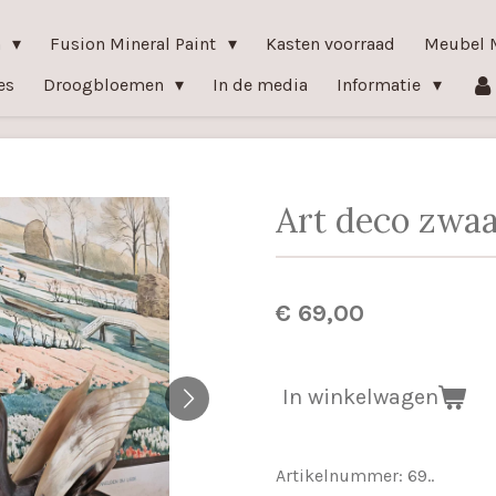
n
Fusion Mineral Paint
Kasten voorraad
Meubel 
es
Droogbloemen
In de media
Informatie
Art deco zwa
€ 69,00
In winkelwagen
Artikelnummer:
69..